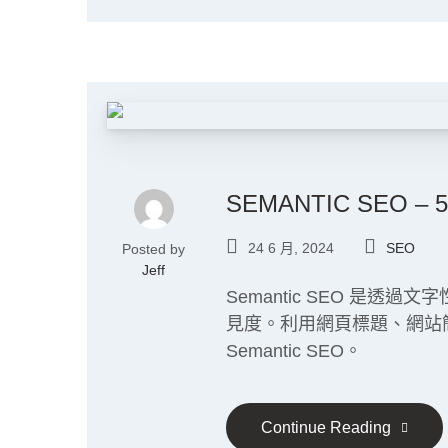
SEMANTIC SEO
24 6 月, 2024
SEO
Posted by
Jeff
Semantic SEO 是
見度。利用網頁標題、網站
Semantic SEO。
Continue Reading