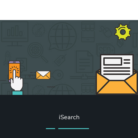
iSearch