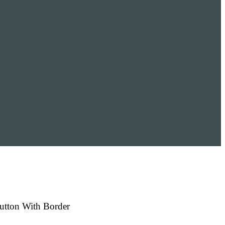
utton With Border