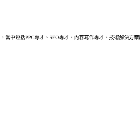
C)的團隊，當中包括PPC專才、SEO專才、內容寫作專才、技術解決