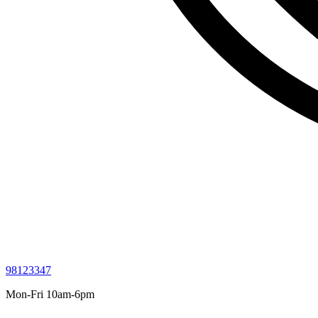
98123347
Mon-Fri 10am-6pm