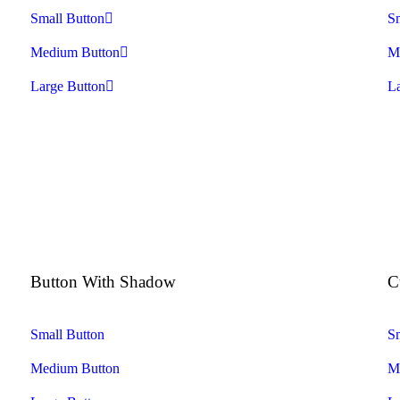
Small Button
Sm
Medium Button
M
Large Button
La
Button With Shadow
C
Small Button
Sm
Medium Button
M