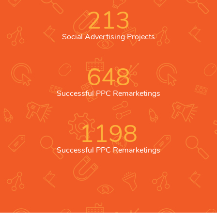
213
Social Advertising Projects
648
Successful PPC Remarketings
1198
Successful PPC Remarketings