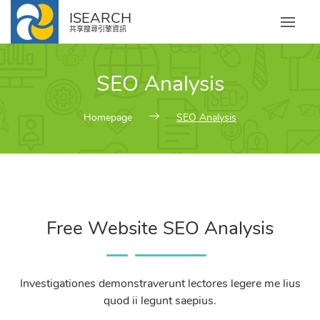
ISEARCH
共享搜尋引擎資訊
SEO Analysis
Homepage
SEO Analysis
Free Website SEO Analysis
Investigationes demonstraverunt lectores legere me lius
quod ii legunt saepius.